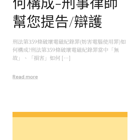
何構成-刑事律師
幫您提告/辯護
刑法第359條破壞電磁紀錄罪(妨害電腦使用罪)如
何構成?刑法第359條破壞電磁紀錄罪當中「無
故」、「損害」如何 […]
Read more