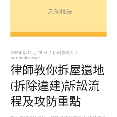
2024 年 12 月 16 日
民刑事訴訟
by
chenLawyer
律師教你拆屋還地
(拆除違建)訴訟流
程及攻防重點