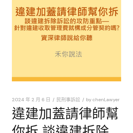
2024 年 2 月 6 日
民刑事訴訟
by
chenLawyer
違建加蓋請律師幫
你拆,談違建拆除