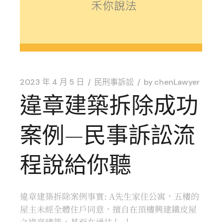
2023 年 4 月 5 日
民刑事訴訟
by
chenLawyer
違章建築拆除成功
案例—民事訴訟流
程說給你聽
違章建築拆除案例事實: A先生家住公寓，五樓的
屋主未經全體住戶同意，擅自在頂樓興建鐵皮屋
之違章建築，甚至在通往 […]