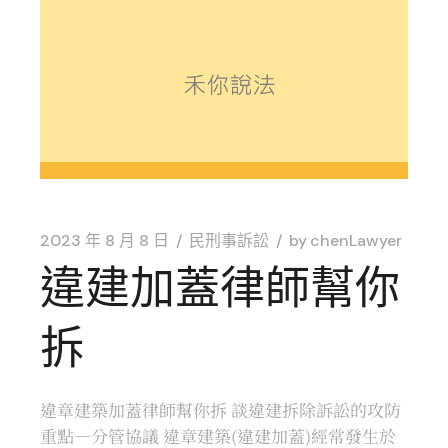
2023 年 8 月 8 日
民刑事訴訟
by
chenLawyer
違建加蓋律師幫你
拆
違章建築加蓋律師幫你拆 談違建拆除訴訟的攻防
重點—分管協議 違章建築(違建加蓋)經常發生於