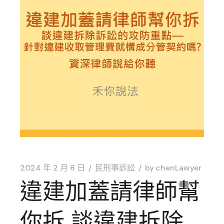
2024 年 2 月 6 日
民刑事訴訟
by
chenLawyer
違建加蓋請律師幫
你拆,談違建拆除