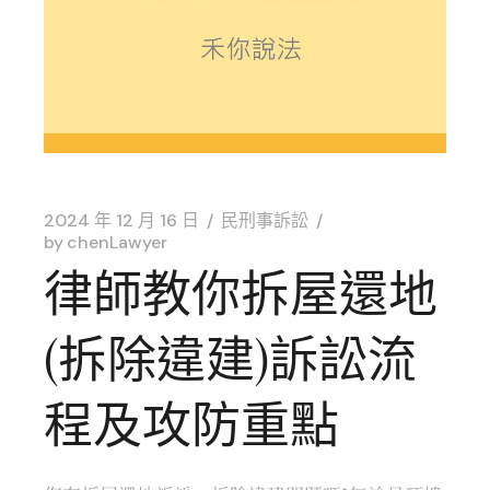
2024 年 12 月 16 日
民刑事訴訟
by
chenLawyer
律師教你拆屋還地
(拆除違建)訴訟流
程及攻防重點