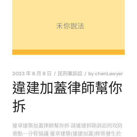
2023 年 8 月 8 日
民刑事訴訟
by
chenLawyer
違建加蓋律師幫你
拆
違章建築加蓋律師幫你拆 談違建拆除訴訟的攻防
重點—分管協議 違章建築(違建加蓋)經常發生於