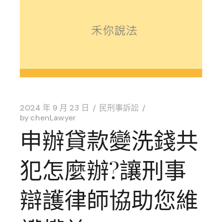
2024 年 9 月 23 日
民刑事訴訟
by
chenLawyer
申辦貸款變洗錢共
犯怎麼辦?讓刑事
辯護律師協助您維