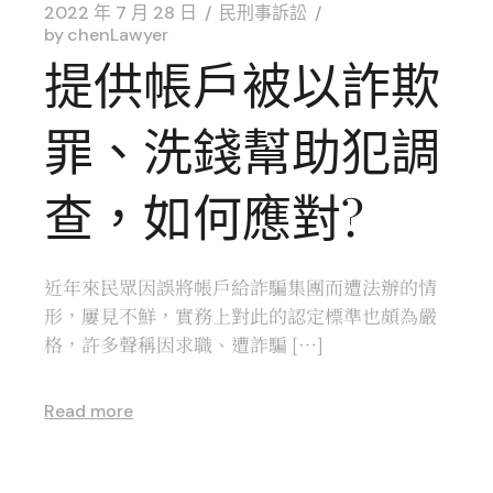
2022 年 7 月 28 日
民刑事訴訟
by
chenLawyer
提供帳戶被以詐欺
罪、洗錢幫助犯調
查，如何應對?
近年來民眾因誤將帳戶給詐騙集團而遭法辦的情
形，屢見不鮮，實務上對此的認定標準也頗為嚴
格，許多聲稱因求職、遭詐騙 […]
Read more