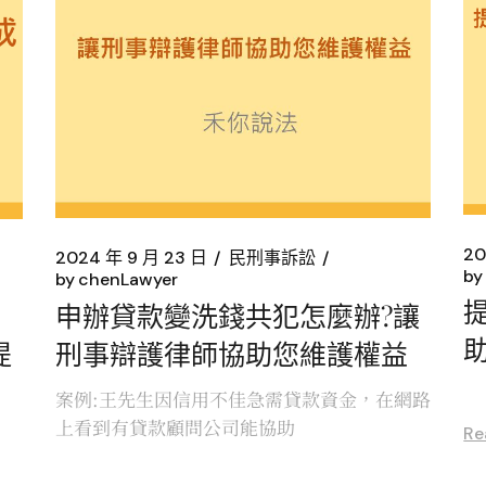
20
2024 年 9 月 23 日
民刑事訴訟
by
by
chenLawyer
申辦貸款變洗錢共犯怎麼辦?讓
刑事辯護律師協助您維護權益
提
案例:王先生因信用不佳急需貸款資金，在網路
上看到有貸款顧問公司能協助
Re