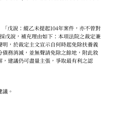
「戊說：縱乙未提起104年案件，亦不曾對
：採戊說，補充理由如下：本項法院之裁定兼
聲明，於裁定主文宣示自何時起免除扶養義
分債務消滅，並無聲請免除之餘地，附此敘
解，建議仍可盡量主張，爭取最有利之認
建議。