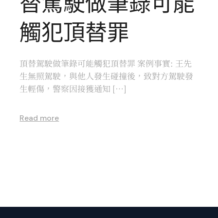
替駕駛做筆錄可能
觸犯頂替罪
頂替駕駛做筆錄可能觸犯頂替罪 案例事實: 王先
生無照駕駛，與他人發生碰撞後，致對方駕駛發
生輕傷，警察因接獲通知 […]
Read more