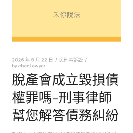
2026 年 5 月 22 日
民刑事訴訟
by
chenLawyer
脫產會成立毀損債
權罪嗎-刑事律師
幫您解答債務糾紛