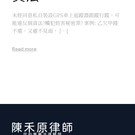
未經同意私自裝設GPS車上追蹤器跟蹤行蹤，可
能違反個資法?觸犯妨害秘密罪? 案例: 乙欠甲錢
不還，又避不見面， […]
Read more