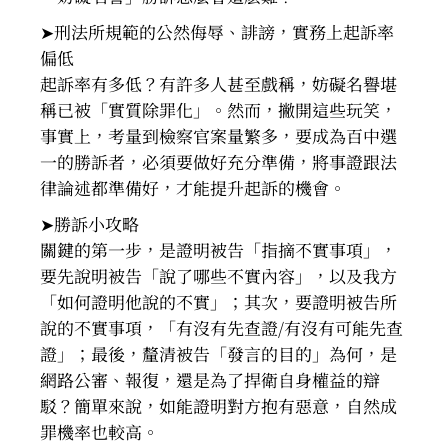
➤刑法所規範的公然侮辱、誹謗，實務上起訴率
偏低
起訴率有多低？有許多人甚至戲稱，妨礙名譽堪
稱已被「實質除罪化」。然而，撇開這些玩笑，
事實上，考量到檢察官案量繁多，要成為百中選
一的勝訴者，必須要做好充分準備，將事證跟法
律論述都準備好，
才能提升起訴的機會。
➤勝訴小攻略
關鍵的第一步，是證明被告「指摘不實事項」，
要先說明被告「說了哪些不實內容」，以及我方
「如何證明他說的不實」；
其次，要證明被告所
說的不實事項，「有沒有先查證/有沒有可能先查
證」；最後，釐清被告「發言的目的」
為何，是
網路公審、報復，還是為了捍衛自身權益的辯
駁？簡單來說，如能證明對方抱有惡意，自然成
罪機率也較高。