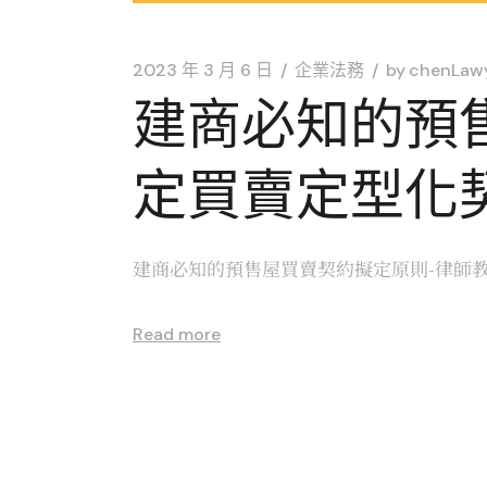
2023 年 3 月 6 日
企業法務
by
chenLaw
建商必知的預
定買賣定型化
建商必知的預售屋買賣契約擬定原則-律師教
Read more