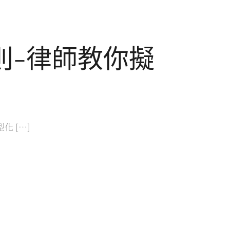
則-律師教你擬
 […]