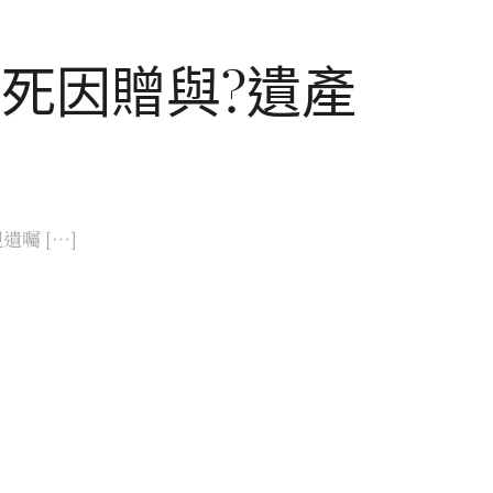
死因贈與?遺產
囑 […]