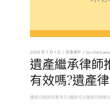
2026 年 7 月 1 日
家事事件
by
chenLawy
遺產繼承律師推
有效嗎?遺產
遺產分割訴訟要多久?遺產可以強制分割嗎?遺