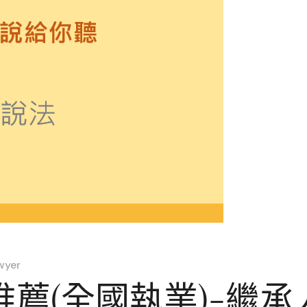
wyer
薦(全國執業)-繼