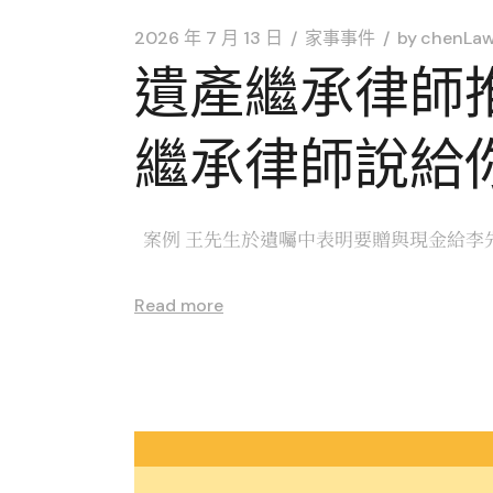
2026 年 7 月 13 日
家事事件
by
chenLaw
遺產繼承律師
繼承律師說給
案例 王先生於遺囑中表明要贈與現金給李先
Read more