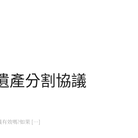
立遺產分割協議
效嗎?如果 […]