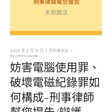
2026 年 6 月 16 日
民刑事訴訟
by
chenLawyer
妨害電腦使用罪、
破壞電磁紀錄罪如
何構成-刑事律師
幫您提告/辯護