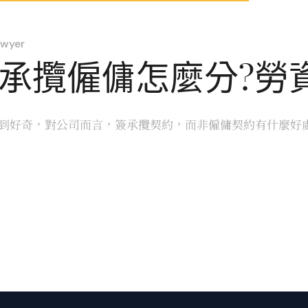
wyer
?承攬僱傭怎麼分?勞
好奇，對公司而言，簽承攬契約，而非僱傭契約有什麼好處呢