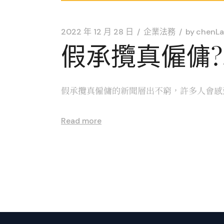
2022 年 12 月 28 日
企業法務
by
chenLa
假承攬真僱傭
假承攬真僱傭的新聞層出不窮，許多人會感到
Read more