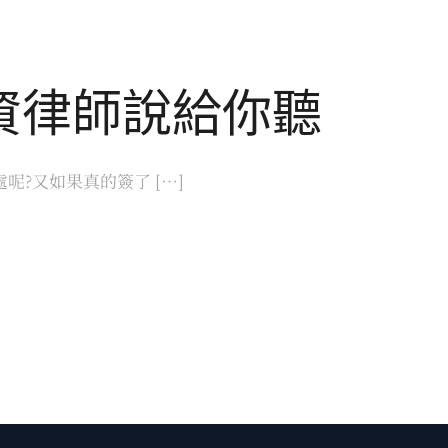
資律師說給你聽
?又如果真的簽了 […]