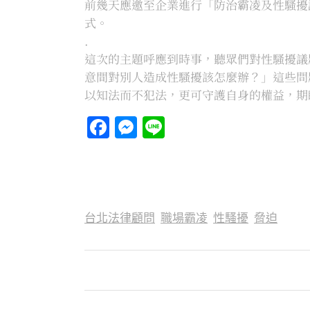
前幾天應邀至企業進行「防治霸凌及性騷擾
式。
.
這次的主題呼應到時事，聽眾們對性騷擾議
意間對別人造成性騷擾該怎麼辦？」這些問
以知法而不犯法，更可守護自身的權益，期
Facebook
Messenger
Line
台北法律顧問
職場霸凌
性騷擾
脅迫