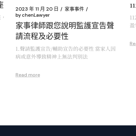
座
1
2023 年 11 月 20 日
家事事件
by
chenLawyer
座，
1
家事律師跟您說明監護宣告聲
盈
請流程及必要性
Re
1.聲請監護宣告/輔助宣告的必要性 當家人因
病或意外導致精神上無法判別法
Read more