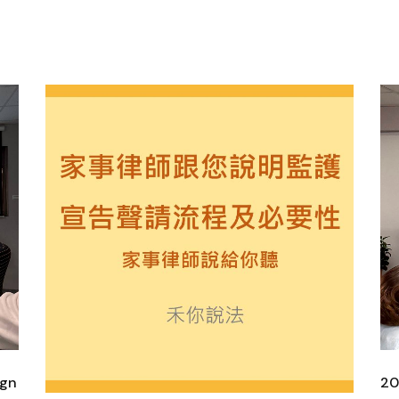
ign
20