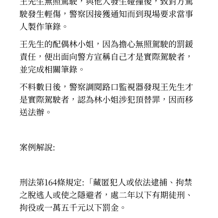
王先生無照駕駛，與他人發生碰撞後，致對方駕
駛發生輕傷，警察因接獲通知而到現場要求當事
人製作筆錄。
王先生的配偶林小姐，因為擔心無照駕駛的罰鍰
責任，便出面向警方宣稱自己才是實際駕駛者，
並完成相關筆錄。
不料數日後，警察調閱路口監視器發現王先生才
是實際駕駛者，認為林小姐涉犯頂替罪，因而移
送法辦。
案例解說:
刑法第164條規定:「藏匿犯人或依法逮捕、拘禁
之脫逃人或使之隱避者，處二年以下有期徒刑、
拘役或一萬五千元以下罰金。