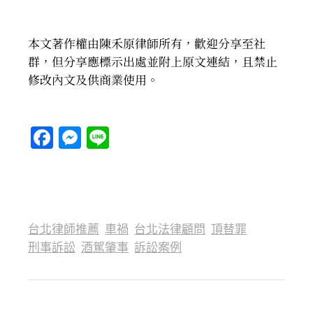
本文著作權由陳禾原律師所有，歡迎分享至社
群，但分享應標示出處並附上原文連結，且禁止
修改內文及供商業使用。
Facebook
Messenger
Line
台北律師推薦
車禍
台北法律顧問
頂替罪
刑事訴訟
酒駕肇事
訴訟案例