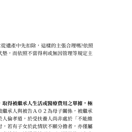
求從遺產中先扣除，這樣的主張合理嗎?依照
代墊，而依照不當得利或無因管理等規定主
，
取得被繼承人生活或醫療費用之單據，極
被繼承人與被告Ａ０２為母子關係，被繼承
於人倫孝道，於受扶養人尚非處於「不能維
付，若有子女於此情狀不願分擔者，亦僅屬