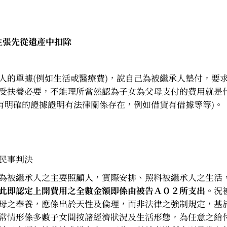
主張先從遺產中扣除
人的單據(例如生活或醫療費)，說自己為被繼承人墊付，要
受扶養必要，不能理所當然認為子女為父母支付的費用就是
有明確的證據證明有法律關係存在，例如借貸有借據等等)。
號民事判決
為被繼承人之主要照顧人，實際安排、照料被繼承人之生活
此即認定上開費用之全數金額即係由被告Ａ０２所支出
。況
母之奉養，應係出於天性及倫理，而非法律之強制規定，基
常情形係多數子女間按諸經濟狀況及生活形態，為任意之給