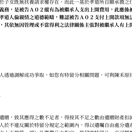
於子女既無扶養請求權存在，而此一基於孝道所自願承擔之
義務，是被告Ａ０２縱有為被繼承人支出上開費用，此應係
孝道人倫親情之道德範疇，難認被告Ａ０２支付上開款項無
，其依無因管理或不當得利之法律關係主張對被繼承人有上
人透過調解成功爭取，如您有特留分相關問題，可與陳禾原
。
遺贈，致其應得之數不足者，得按其不足之數由遺贈財產扣
人於不違反關於特留分規定之範圍內，得以遺囑自由處分遺