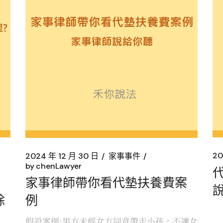
20
2024 年 12 月 30 日
家事事件
by
chenLawyer
家事律師帶你看代墊扶養費案
除
例
假設案例:男方未經女方同意帶走小孩，不讓女