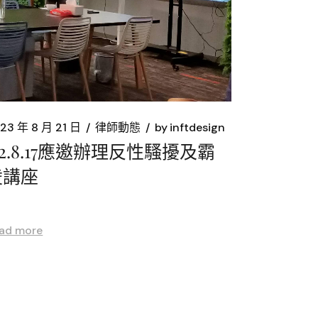
23 年 8 月 21 日
律師動態
by
inftdesign
12.8.17應邀辦理反性騷擾及霸
凌講座
ad more