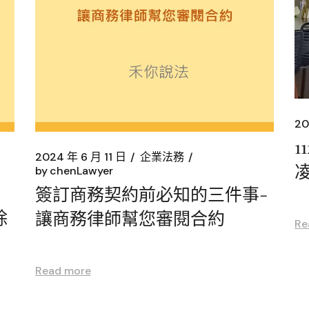
20
1
2024 年 6 月 11 日
企業法務
by
chenLawyer
簽訂商務契約前必知的三件事-
除
讓商務律師幫您審閱合約
Re
Read more