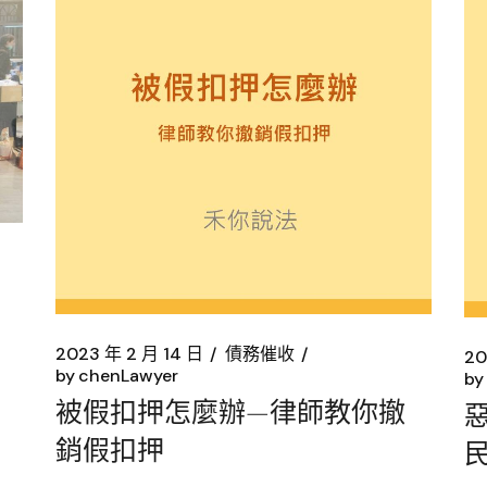
2023 年 2 月 14 日
債務催收
20
by
chenLawyer
by
被假扣押怎麼辦—律師教你撤
銷假扣押