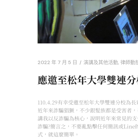
2022 年 7 月 5 日
演講及其他活動
律師動
應邀至松年大學雙連分
110.4.29有幸受邀至松年大學雙連分校
近年來詐騙猖獗，不少銀髮族都是受害者，
講我以反詐騙為核心，說明近年來常見的支
詐騙?簡言之，不要亂點擊任何簡訊或Li
式，就這麼簡單。