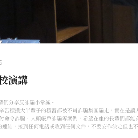
態
校演講
為長輩們分享反詐騙小常識。
辛苦積攢大半輩子的積蓄都被不肖詐騙集團騙走，實在是讓
付命令詐騙、人頭帳戶詐騙等案例，希望在座的長輩們都能
ne的連結，接到任何電話或收到任何文件，不要妄作決定但也