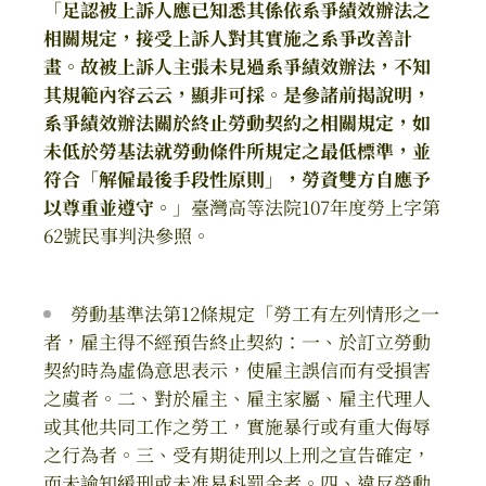
「
足認被上訴人應已知悉其係依系爭績效辦法之
相關規定，接受上訴人對其實施之系爭改善計
畫。故被上訴人主張未見過系爭績效辦法，不知
其規範內容云云，顯非可採。是參諸前揭說明，
系爭績效辦法關於終止勞動契約之相關規定，如
未低於勞基法就勞動條件所規定之最低標準，並
符合「解僱最後手段性原則」，勞資雙方自應予
以尊重並遵守。
」臺灣高等法院107年度勞上字第
62號民事判決參照。
勞動基準法第12條規定「勞工有左列情形之一
者，雇主得不經預告終止契約：一、於訂立勞動
契約時為虛偽意思表示，使雇主誤信而有受損害
之虞者。二、對於雇主、雇主家屬、雇主代理人
或其他共同工作之勞工，實施暴行或有重大侮辱
之行為者。三、受有期徒刑以上刑之宣告確定，
而未諭知緩刑或未准易科罰金者。四、違反勞動