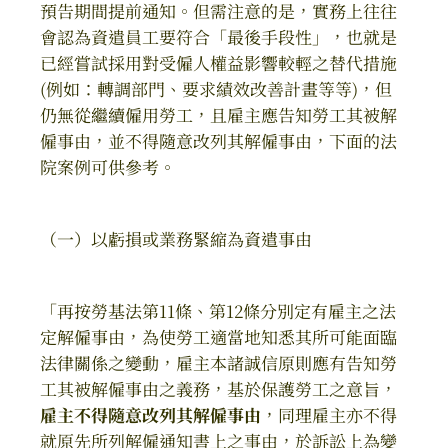
預告期間提前通知。但需注意的是，實務上往往
會認為資遣員工要符合「最後手段性」，也就是
已經嘗試採用對受僱人權益影響較輕之替代措施
(例如：轉調部門、要求績效改善計畫等等)，但
仍無從繼續僱用勞工，且雇主應告知勞工其被解
僱事由，並不得隨意改列其解僱事由，下面的法
院案例可供參考。
（一）以虧損或業務緊縮為資遣事由
「再按勞基法第11條、第12條分別定有雇主之法
定解僱事由，為使勞工適當地知悉其所可能面臨
法律關係之變動，雇主本諸誠信原則應有告知勞
工其被解僱事由之義務，基於保護勞工之意旨，
雇主不得隨意改列其解僱事由
，同理雇主亦不得
就原先所列解僱通知書上之事由，於訴訟上為變