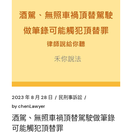
2023 年 8 月 28 日
民刑事訴訟
by
chenLawyer
酒駕、無照車禍頂替駕駛做筆錄
可能觸犯頂替罪