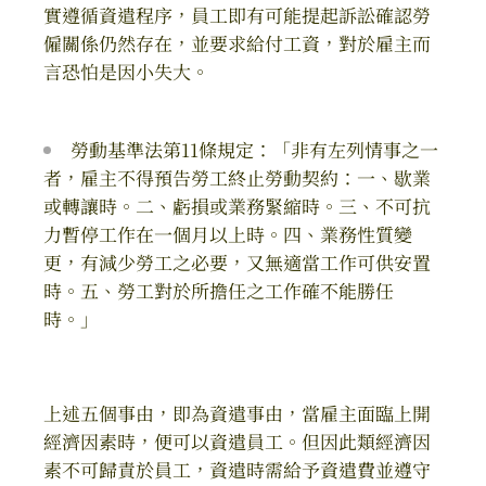
實遵循資遣程序，員工即有可能提起訴訟確認勞
僱關係仍然存在，並要求給付工資，對於雇主而
言恐怕是因小失大。
勞動基準法第11條規定：「非有左列情事之一
者，雇主不得預告勞工終止勞動契約：一、歇業
或轉讓時。二、虧損或業務緊縮時。三、不可抗
力暫停工作在一個月以上時。四、業務性質變
更，有減少勞工之必要，又無適當工作可供安置
時。五、勞工對於所擔任之工作確不能勝任
時。」
上述五個事由，即為資遣事由，當雇主面臨上開
經濟因素時，便可以資遣員工。但因此類經濟因
素不可歸責於員工，資遣時需給予資遣費並遵守