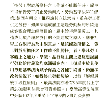
「按勞工對於所擔任之工作確不能勝任時，雇主
不得預告勞工終止勞動契約，勞動基準法第11條
第5款固有明文。惟揆諸其立法意旨，重在勞工提
供之勞務，如無法達成雇主透過勞動契約所欲達
成客觀合理之經濟目的，雇主始得解僱勞工，其
造成此項合理經濟目的不能達成之原因，應兼括
勞工客觀行為及主觀意志，
是該條款所稱之「勞
工對於所擔任之工作確不能勝任」者，舉凡勞工
客觀上之能力、學識、品行及主觀上違反忠誠履
行勞務給付義務均應涵攝在內，且須雇主於其使
用勞動基準法所賦予保護之各種手段後，仍無法
改善情況下，始得終止勞動契約
，以符「解僱最
後手段性原則」，最高法院亦著有96年度台上字
第2630號判決意旨可資參照。」臺灣高等法院臺
中分院102年度重勞上字第5號民事判決參照。