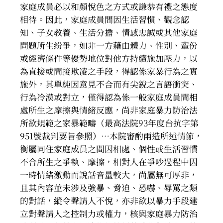
家庭成員必以和顏悅色之方式或謙恭有禮之態度
相待。因此，家庭成員間因生活習慣、觀念認
知、子女教養、生活分擔、情感忠誠或其他家庭
問題所生紛爭，如非一方藉由體力、性別、輩份
或經濟條件等優勢地位對他方持續施加壓力，以
為直接或間接欺凌之手段，得認係家暴行為之實
施外，其單純因意見不合而有尖銳之言語衝突、
行為冷漠或對立，僅得認為係一般家庭成員間相
處所生之摩擦與情緒反應，尚非家庭暴力防治法
所欲規範之家暴範疇（最高法院93年度台抗字第
951號裁判要旨參照）…本院審酌兩造所述情節，
衡屬同住家庭成員之間因相處、個性或生活習慣
不合所生之爭執、摩擦，相對人在爭吵過程中因
一時情緒激動而說話音量較大，尚屬無可厚非，
且其內容並未涉及強暴、脅迫、恐嚇、辱罵之類
的對話，縱令聲請人不悅，亦非欲以暴力手段建
立對聲請人之控制力或權力，核與家庭暴力防治