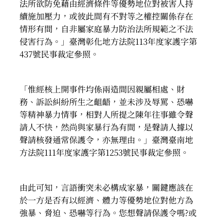
法所欲防免藉由經濟條件等優勢地位對被害人持
續施加壓力，或彼此間有不對等之權控關係存在
情形有間，自非屬家庭暴力防治法所規範之不法
侵害行為。」臺灣彰化地方法院113年度家護字第
437號民事裁定參照。
「惟經核上開事件均係兩造間因親屬相處、財
務、訴訟糾紛所生之齟齬，並未涉及辱罵、恐嚇
等精神暴力情事，相對人所提之陳年往事雖令聲
請人不快，然尚與家暴行為有間，是聲請人據以
聲請核發通常保護令，亦無理由。」臺灣臺南地
方法院111年度家護字第1253號民事裁定參照。
由此可知，言語衝突未必構成家暴，關鍵應該在
於一方是否有以經濟、體力等優勢地位對他方為
強暴、脅迫、恐嚇等行為。您想聲請保護令嗎?或