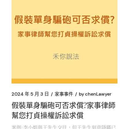
2024 年 5 月 3 日
家事事件
by
chenLawyer
假裝單身騙砲可否求償?家事律師
幫您打貞操權訴訟求償
案例:李小姐與王先生交往，但王先生刻意隱瞞已