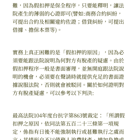
難，因為假扣押是保全程序，只要能釋明，讓法
院產生的薄弱的心證即可(譬如:商務合約糾紛，
可提出合約及相關違約佐證；借貸糾紛，可提出
借據、擔保本票等)。
實務上真正困難的是「假扣押的原因」，因為必
須要能跟法院說明為何對方有脫產的疑慮。由於
假扣押程序一般是書面審理，並無開庭跟法院說
明的機會，必須要在聲請時就提供充足的書面證
據說服法院，否則就會被駁回。關於如何證明對
方有脫產疑慮，可以參考以下判決:
最高法院104年度台抗字第863號裁定：「所謂假
扣押之原因，依同法第五百二十三條第一項規
定，係指有日後不能強制執行或甚難執行之虞而
言，其情形自不以債務人浪費財產、增加負擔或