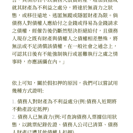
就其財產為不利益之處分，將達於無資力之狀
態，或移往遠地、逃匿無蹤或隱匿財產為限。倘
債務人對債權人應給付之金錢或得易為金錢請求
之債權，經催告後仍斷然堅決拒絕給付，且債務
人現存之既有財產與債權人之債權相差懸殊，將
無法或不足清償該債權，在一般社會之通念上，
可認其日後有不能強制執行或甚難執行之虞之情
事時，亦應涵攝在內。」
依上可知，關於假扣押的原因，我們可以嘗試用
幾種方式證明:
債務人對財產為不利益處分(例:債務人近期將
不動產設定抵押)
債務人已無資力(例:可查詢債務人票據信用狀
態，以跳票紀錄佐證、債務人公司已清算、債務
人財產已遭其他債權人扣押)